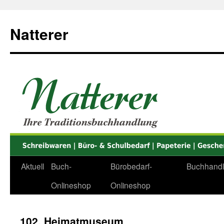
Zum
Inhalt
Natterer
springen
Aktuell
Buch-
Bürobedarf-
Buchhand
Onlineshop
Onlineshop
102. Heimatmuseum