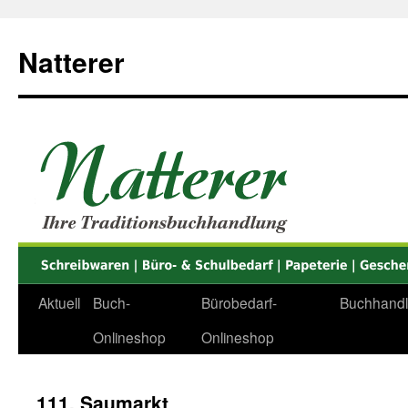
Zum
Inhalt
Natterer
springen
Aktuell
Buch-
Bürobedarf-
Buchhand
Onlineshop
Onlineshop
111. Saumarkt