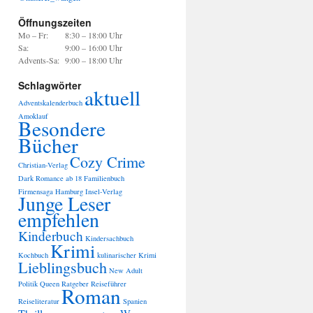
Öffnungszeiten
Mo – Fr:
8:30 – 18:00 Uhr
Sa:
9:00 – 16:00 Uhr
Advents-Sa:
9:00 – 18:00 Uhr
Schlagwörter
aktuell
Adventskalenderbuch
Amoklauf
Besondere
Bücher
Cozy Crime
Christian-Verlag
Dark Romance ab 18
Familienbuch
Firmensaga
Hamburg
Insel-Verlag
Junge Leser
empfehlen
Kinderbuch
Kindersachbuch
Krimi
Kochbuch
kulinarischer Krimi
Lieblingsbuch
New Adult
Politik
Queen
Ratgeber
Reiseführer
Roman
Reiseliteratur
Spanien