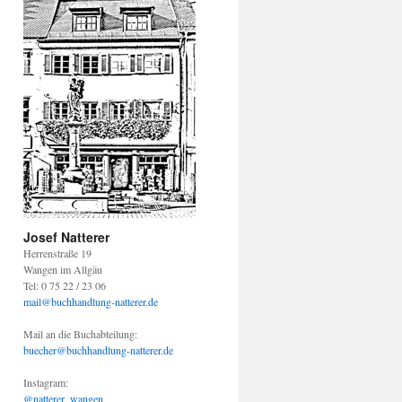
Josef Natterer
Herrenstraße 19
Wangen im Allgäu
Tel: 0 75 22 / 23 06
mail@buchhandlung-natterer.de
Mail an die Buchabteilung:
buecher@buchhandlung-natterer.de
Instagram:
@natterer_wangen