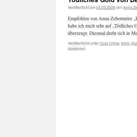
Veröffentlicht am
03.03.2026
von
Anna Ze
Empfohlen von Anna Zehetmeier „Ic
habe ich mich sehr auf „Tödliches G
überzeugt. Diesmal dreht sich in 
Veröffentlicht unter
Cozy Crime
,
Krimi
,
Kul
für
deaktiviert
Tödliches
Gold
von
Beate
Marian