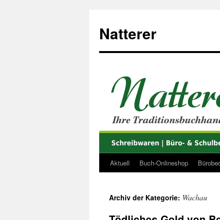
Zum
Inhalt
Natterer
springen
Aktuell
Buch-Onlineshop
Bürobed
Wachau
Archiv der Kategorie:
Tödliches Gold von B