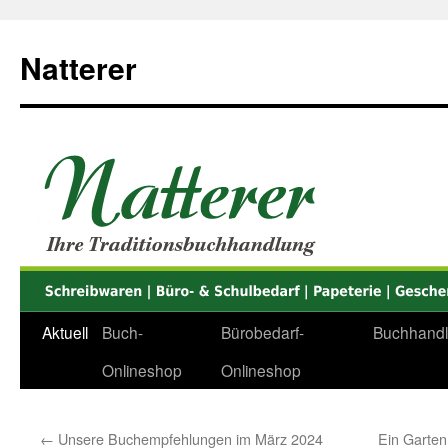
Zum
Inhalt
Natterer
springen
Aktuell
Buch-
Bürobedarf-
Buchhand
Onlineshop
Onlineshop
←
Unsere Buchempfehlungen im März 2024
Ein Garten