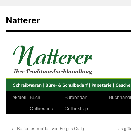
Zum
Inhalt
Natterer
springen
Aktuell
Buch-
Bürobedarf-
Buchhand
Onlineshop
Onlineshop
←
Betreutes Morden von Fergus Craig
Das grü