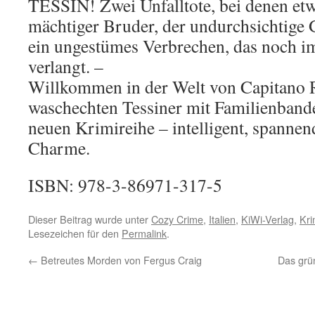
TESSIN! Zwei Unfalltote, bei denen etw
mächtiger Bruder, der undurchsichtige 
ein ungestümes Verbrechen, das noch 
verlangt. –
Willkommen in der Welt von Capitano 
waschechten Tessiner mit Familienbande
neuen Krimireihe – intelligent, spannen
Charme.
ISBN: 978-3-86971-317-5
Dieser Beitrag wurde unter
Cozy Crime
,
Italien
,
KiWi-Verlag
,
Kri
Lesezeichen für den
Permalink
.
←
Betreutes Morden von Fergus Craig
Das grü