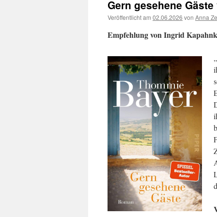
Gern gesehene Gäste
Veröffentlicht am
02.06.2026
von
Anna Ze
Empfehlung von Ingrid Kapahnk
„
i
s
E
D
i
b
F
Z
A
L
d