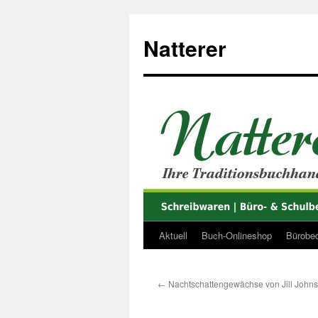
Zum
Inhalt
Natterer
springen
Aktuell
Buch-Onlineshop
Bürobed
←
Nachtschattengewächse von Jill John