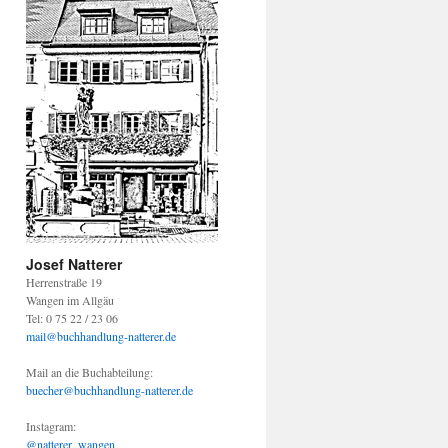
Josef Natterer
Herrenstraße 19
Wangen im Allgäu
Tel: 0 75 22 / 23 06
mail@buchhandlung-natterer.de
Mail an die Buchabteilung:
buecher@buchhandlung-natterer.de
Instagram:
@natterer_wangen