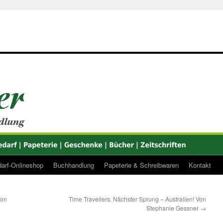
arf-Onlineshop
Buchhandlung
Papeterie & Schreibwaren
Kontakt
son
Time Travellers. Nächster Sprung – Australien! Von
Stephanie Gessner
→