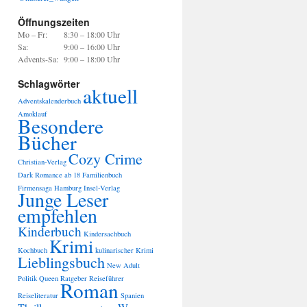
Öffnungszeiten
Mo – Fr:
8:30 – 18:00 Uhr
Sa:
9:00 – 16:00 Uhr
Advents-Sa:
9:00 – 18:00 Uhr
Schlagwörter
aktuell
Adventskalenderbuch
Amoklauf
Besondere
Bücher
Cozy Crime
Christian-Verlag
Dark Romance ab 18
Familienbuch
Firmensaga
Hamburg
Insel-Verlag
Junge Leser
empfehlen
Kinderbuch
Kindersachbuch
Krimi
Kochbuch
kulinarischer Krimi
Lieblingsbuch
New Adult
Politik
Queen
Ratgeber
Reiseführer
Roman
Reiseliteratur
Spanien