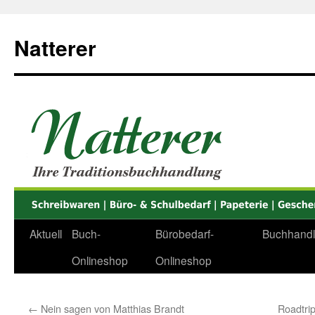
Zum
Inhalt
Natterer
springen
Aktuell
Buch-
Bürobedarf-
Buchhand
Onlineshop
Onlineshop
←
Nein sagen von Matthias Brandt
Roadtrip