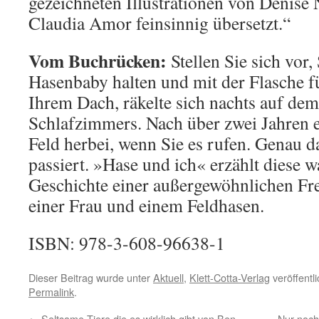
gezeichneten Illustrationen von Denise 
Claudia Amor feinsinnig übersetzt.“
Vom Buchrücken:
Stellen Sie sich vor,
Hasenbaby halten und mit der Flasche fü
Ihrem Dach, räkelte sich nachts auf de
Schlafzimmers. Nach über zwei Jahren 
Feld herbei, wenn Sie es rufen. Genau d
passiert. »Hase und ich« erzählt diese
Geschichte einer außergewöhnlichen Fr
einer Frau und einem Feldhasen.
ISBN: 978-3-608-96638-1
Dieser Beitrag wurde unter
Aktuell
,
Klett-Cotta-Verlag
veröffentl
Permalink
.
←
Seltsame Tiere die es wirklich gibt von Ben
Nur noch