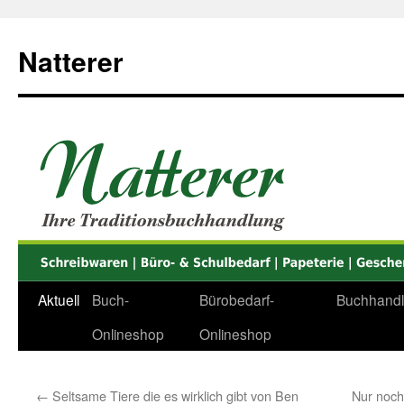
Zum
Inhalt
Natterer
springen
Aktuell
Buch-
Bürobedarf-
Buchhand
Onlineshop
Onlineshop
←
Seltsame Tiere die es wirklich gibt von Ben
Nur noch