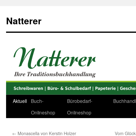
Zum
Inhalt
Natterer
springen
Aktuell
Buch-
Bürobedarf-
Buchhand
Onlineshop
Onlineshop
←
Monascella von Kerstin Holzer
Vom Glück