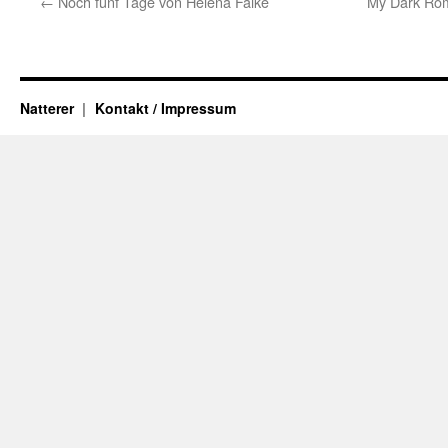
←
Noch fünf Tage von Helena Falke
My Dark Rom
Natterer
Kontakt / Impressum