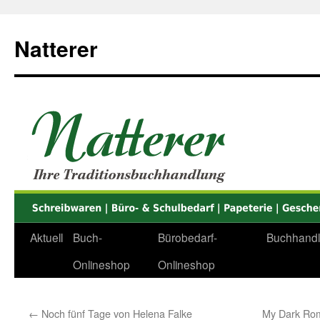
Zum
Inhalt
Natterer
springen
Aktuell
Buch-
Bürobedarf-
Buchhand
Onlineshop
Onlineshop
←
Noch fünf Tage von Helena Falke
My Dark Rom