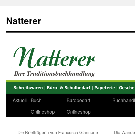
Zum
Inhalt
Natterer
springen
Aktuell
Buch-
Bürobedarf-
Buchhand
Onlineshop
Onlineshop
←
Die Briefträgerin von Francesca Giannone
Die Wande