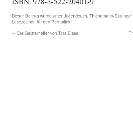
ISBN: 978-3-522-20401-9
Dieser Beitrag wurde unter
Jugendbuch
,
Thienemann-Esslinger
Lesezeichen für den
Permalink
.
←
Die Geisterhelfer von Tina Blase
Th