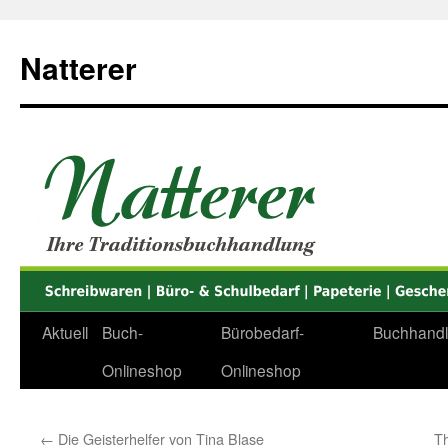
Zum
Inhalt
Natterer
springen
Aktuell
Buch-
Bürobedarf-
Buchhand
Onlineshop
Onlineshop
←
Die Geisterhelfer von Tina Blase
Th