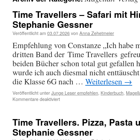
Time Travellers – Safari mit H
Stephanie Gessner
Veröffentlicht am
03.07.2026
von
Anna Zehetmeier
Empfehlung von Constanze „Ich habe mi
dritten Band der Time Travellers gefreut
beiden Bücher schon total gut gefallen
wurde ich auch diesmal nicht enttäuscht
die Klasse 6G nach …
Weiterlesen
→
Veröffentlicht unter
Junge Leser empfehlen
,
Kinderbuch
,
Magell
für
Kommentare deaktiviert
Time
Travellers
–
Time Travellers. Pizza, Pasta
Safari
Stephanie Gessner
mit
Hindernissen