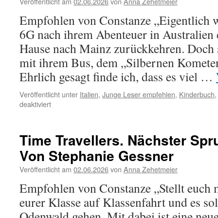
Veröffentlicht am
02.06.2026
von
Anna Zehetmeier
von
Stephanie
Empfohlen von Constanze „Eigentlich w
Gessner
6G nach ihrem Abenteuer in Australien 
Hause nach Mainz zurückkehren. Doch s
mit ihrem Bus, dem „Silbernen Kometen“
Ehrlich gesagt finde ich, dass es viel …
Veröffentlicht unter
Italien
,
Junge Leser empfehlen
,
Kinderbuch
für
deaktiviert
Time
Travellers.
Pizza,
Time Travellers. Nächster Spr
Pasta
Von Stephanie Gessner
und
Probleme
Veröffentlicht am
02.06.2026
von
Anna Zehetmeier
von
Stephanie
Empfohlen von Constanze „Stellt euch ma
Gessner
eurer Klasse auf Klassenfahrt und es sol
Odenwald gehen. Mit dabei ist eine neu