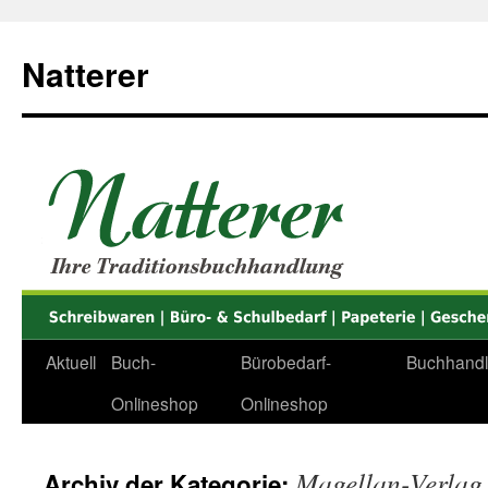
Zum
Inhalt
Natterer
springen
Aktuell
Buch-
Bürobedarf-
Buchhand
Onlineshop
Onlineshop
Magellan-Verlag
Archiv der Kategorie: