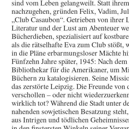
sind vom Leben gelangweilt. Statt ihre
nachzugehen, gründen Felix, Vadim, Ju
„Club Casaubon“. Getrieben von ihrer L
Literatur und der Lust am Abenteuer we
Bücherdieben, spezialisiert auf kostbar
als die rätselhafte Eva zum Club stößt, 
in die Pläne erbarmungsloser Mächte h
Fünfzehn Jahre später, 1945: Nach dem K
Bibliothekar für die Amerikaner, um Mi
Büchern zu katalogisieren. Seine Missio
das zerstörte Leipzig. Die Freunde von 
verschollen – oder nicht wiederzuerken
wirklich tot? Während die Stadt unter 
nahenden sowjetischen Besatzung steht, 
aus Intrigen und tödlichen Geheimnisse
in den finstersten Winkeln seiner Vergan