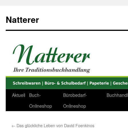
Zum
Inhalt
Natterer
springen
Aktuell
Buch-
Bürobedarf-
Buchhand
Onlineshop
Onlineshop
←
Das glückliche Leben von David Foenkinos