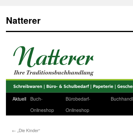
Zum
Inhalt
Natterer
springen
Aktuell
Buch-
Bürobedarf-
Buchhand
Onlineshop
Onlineshop
←
„Die Kinder“