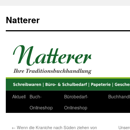
Zum
Inhalt
Natterer
springen
Aktuell
Buch-
Bürobedarf-
Buchhand
Onlineshop
Onlineshop
←
Wenn die Kraniche nach Süden ziehen von
Unser