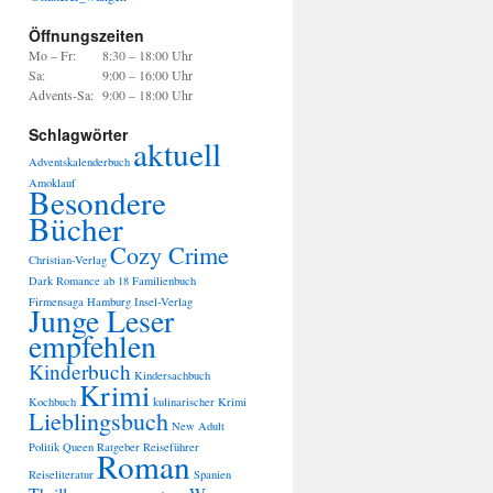
Öffnungszeiten
Mo – Fr:
8:30 – 18:00 Uhr
Sa:
9:00 – 16:00 Uhr
Advents-Sa:
9:00 – 18:00 Uhr
Schlagwörter
aktuell
Adventskalenderbuch
Amoklauf
Besondere
Bücher
Cozy Crime
Christian-Verlag
Dark Romance ab 18
Familienbuch
Firmensaga
Hamburg
Insel-Verlag
Junge Leser
empfehlen
Kinderbuch
Kindersachbuch
Krimi
Kochbuch
kulinarischer Krimi
Lieblingsbuch
New Adult
Politik
Queen
Ratgeber
Reiseführer
Roman
Reiseliteratur
Spanien