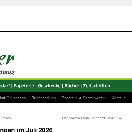
arf-Onlineshop
Buchhandlung
Papeterie & Schreibwaren
Kontakt
Fritsch
Der Vorleser von Bernhard Schlink
→
gen im Juli 2026