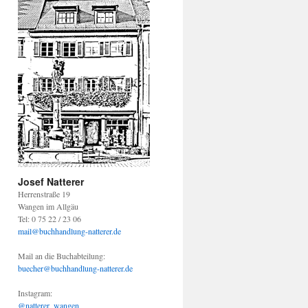
Josef Natterer
Herrenstraße 19
Wangen im Allgäu
Tel: 0 75 22 / 23 06
mail@buchhandlung-natterer.de
Mail an die Buchabteilung:
buecher@buchhandlung-natterer.de
Instagram:
@natterer_wangen