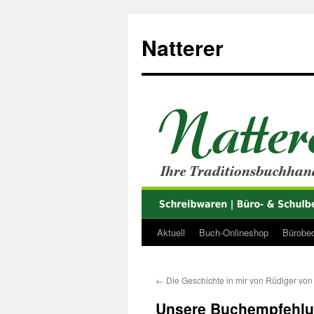
Zum
Inhalt
Natterer
springen
Aktuell
Buch-Onlineshop
Bürobed
←
Die Geschichte in mir von Rüdiger von 
Unsere Buchempfehlun