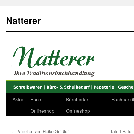
Zum
Inhalt
Natterer
springen
Aktuell
Buch-
Bürobedarf-
Buchhand
Onlineshop
Onlineshop
←
Arbeiten von Heike Geißler
Tatort Hafe