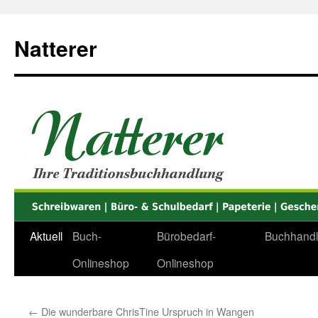
Zum
Inhalt
Natterer
springen
Aktuell
Buch-
Bürobedarf-
Buchhand
Onlineshop
Onlineshop
←
Die wunderbare ChrisTine Urspruch in Wangen