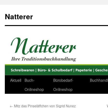
Zum
Inhalt
Natterer
springen
Aktuell
Buch-
Bürobedarf-
Buchhand
Onlineshop
Onlineshop
←
Mitz das Pinseläffchen von Sigrid Nunez