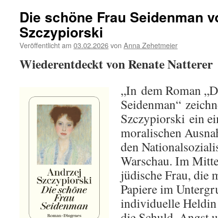
Die schöne Frau Seidenman v
Szczypiorski
Veröffentlicht am
03.02.2026
von
Anna Zehetmeier
Wiederentdeckt von Renate Natterer
„In dem Roman „Di
Seidenman“ zeichn
Szczypiorski ein ei
moralischen Ausna
den Nationalsoziali
Warschau. Im Mitte
jüdische Frau, die m
Papiere im Untergru
individuelle Heldin
die Schuld, Angst 