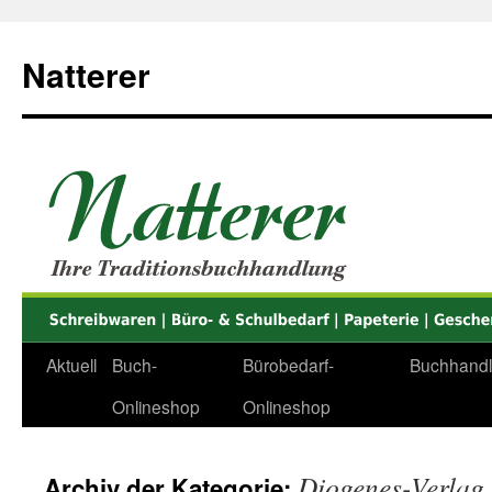
Zum
Inhalt
Natterer
springen
Aktuell
Buch-
Bürobedarf-
Buchhand
Onlineshop
Onlineshop
Diogenes-Verlag
Archiv der Kategorie: