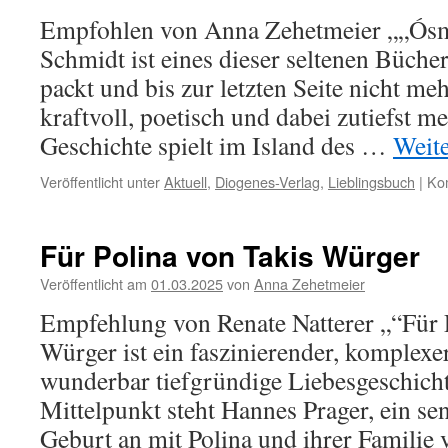
Empfohlen von Anna Zehetmeier „„Ós
Schmidt ist eines dieser seltenen Bücher
packt und bis zur letzten Seite nicht mehr
kraftvoll, poetisch und dabei zutiefst m
Geschichte spielt im Island des …
Weit
Veröffentlicht unter
Aktuell
,
Diogenes-Verlag
,
Lieblingsbuch
|
Kom
Für Polina von Takis Würger
Veröffentlicht am
01.03.2025
von
Anna Zehetmeier
Empfehlung von Renate Natterer „“Für 
Würger ist ein faszinierender, komplexe
wunderbar tiefgründige Liebesgeschicht
Mittelpunkt steht Hannes Prager, ein sen
Geburt an mit Polina und ihrer Familie 