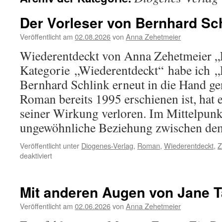
Der Vorleser von Bernhard Sc
Veröffentlicht am
02.08.2026
von
Anna Zehetmeier
Wiederentdeckt von Anna Zehetmeier „
Kategorie „Wiederentdeckt“ habe ich „
Bernhard Schlink erneut in die Hand 
Roman bereits 1995 erschienen ist, hat e
seiner Wirkung verloren. Im Mittelpunkt
ungewöhnliche Beziehung zwischen d
Veröffentlicht unter
Diogenes-Verlag
,
Roman
,
Wiederentdeckt
,
Z
für
deaktiviert
Der
Vorleser
von
Mit anderen Augen von Jane T
Bernhard
Schlink
Veröffentlicht am
02.06.2026
von
Anna Zehetmeier