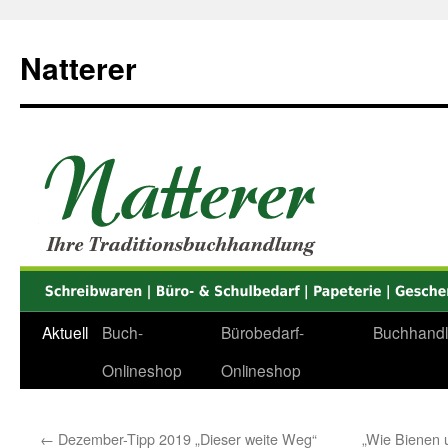
Zum
Inhalt
Natterer
springen
Aktuell
Buch-
Bürobedarf-
Buchhand
Onlineshop
Onlineshop
←
Dezember-Tipp 2019 „Dieser weite Weg“
„Wie Bienen