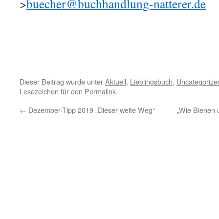
>
buecher@buchhandlung-natterer.de
Dieser Beitrag wurde unter
Aktuell
,
Lieblingsbuch
,
Uncategorize
Lesezeichen für den
Permalink
.
←
Dezember-Tipp 2019 „Dieser weite Weg“
„Wie Bienen