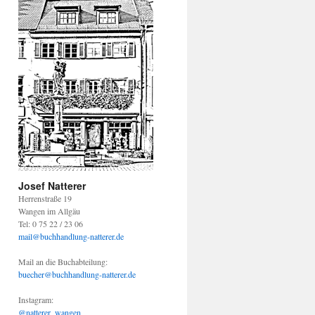
Josef Natterer
Herrenstraße 19
Wangen im Allgäu
Tel: 0 75 22 / 23 06
mail@buchhandlung-natterer.de
Mail an die Buchabteilung:
buecher@buchhandlung-natterer.de
Instagram:
@natterer_wangen