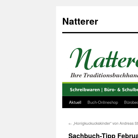
Zum
Inhalt
Natterer
springen
Aktuell
Buch-Onlineshop
Bürobed
←
„Honigkuckuckskinder“ von Andreas St
Sachbuch-Tipp Februa