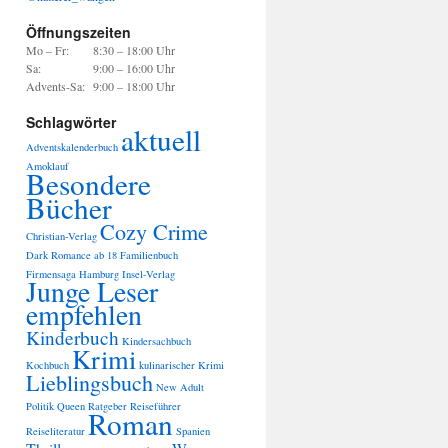
Öffnungszeiten
Mo – Fr:
8:30 – 18:00 Uhr
Sa:
9:00 – 16:00 Uhr
Advents-Sa:
9:00 – 18:00 Uhr
Schlagwörter
aktuell
Adventskalenderbuch
Amoklauf
Besondere
Bücher
Cozy Crime
Christian-Verlag
Dark Romance ab 18
Familienbuch
Firmensaga
Hamburg
Insel-Verlag
Junge Leser
empfehlen
Kinderbuch
Kindersachbuch
Krimi
Kochbuch
kulinarischer Krimi
Lieblingsbuch
New Adult
Politik
Queen
Ratgeber
Reiseführer
Roman
Reiseliteratur
Spanien