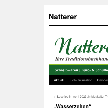
Zum
Inhalt
Natterer
springen
Aktuell
Buch-Onlineshop
Bürobed
←
Lesetipp im April 2023 „In blaukalter Ti
„Wasserzeiten“