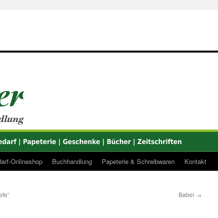
arf-Onlineshop
Buchhandlung
Papeterie & Schreibwaren
Kontakt
efe“
Babel
→