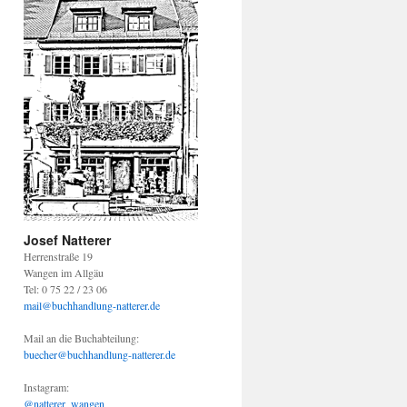
Josef Natterer
Herrenstraße 19
Wangen im Allgäu
Tel: 0 75 22 / 23 06
mail@buchhandlung-natterer.de
Mail an die Buchabteilung:
buecher@buchhandlung-natterer.de
Instagram:
@natterer_wangen