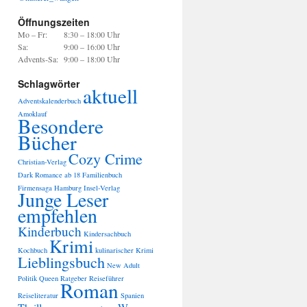
Öffnungszeiten
Mo – Fr:
8:30 – 18:00 Uhr
Sa:
9:00 – 16:00 Uhr
Advents-Sa:
9:00 – 18:00 Uhr
Schlagwörter
aktuell
Adventskalenderbuch
Amoklauf
Besondere
Bücher
Cozy Crime
Christian-Verlag
Dark Romance ab 18
Familienbuch
Firmensaga
Hamburg
Insel-Verlag
Junge Leser
empfehlen
Kinderbuch
Kindersachbuch
Krimi
Kochbuch
kulinarischer Krimi
Lieblingsbuch
New Adult
Politik
Queen
Ratgeber
Reiseführer
Roman
Reiseliteratur
Spanien