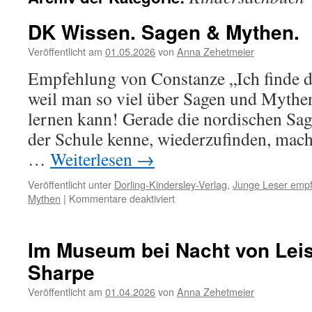
DK Wissen. Sagen & Mythen.
Veröffentlicht am
01.05.2026
von
Anna Zehetmeier
Empfehlung von Constanze „Ich finde da
weil man so viel über Sagen und Mythe
lernen kann! Gerade die nordischen Sag
der Schule kenne, wiederzufinden, mach
…
Weiterlesen
→
Veröffentlicht unter
Dorling-Kindersley-Verlag
,
Junge Leser emp
für
Mythen
|
Kommentare deaktiviert
DK
Wissen.
Sagen
Im Museum bei Nacht von Leis
&
Sharpe
Mythen.
Veröffentlicht am
01.04.2026
von
Anna Zehetmeier