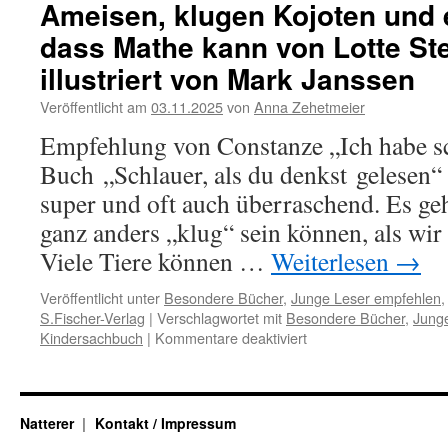
Ameisen, klugen Kojoten und 
dass Mathe kann von Lotte S
illustriert von Mark Janssen
Veröffentlicht am
03.11.2025
von
Anna Zehetmeier
Empfehlung von Constanze „Ich habe sc
Buch „Schlauer, als du denkst gelesen“ 
super und oft auch überraschend. Es ge
ganz anders „klug“ sein können, als wi
Viele Tiere können …
Weiterlesen
→
Veröffentlicht unter
Besondere Bücher
,
Junge Leser empfehlen
S.Fischer-Verlag
|
Verschlagwortet mit
Besondere Bücher
,
Jung
für
Kindersachbuch
|
Kommentare deaktiviert
Schlauer
als
du
denkst
Natterer
Kontakt / Impressum
–