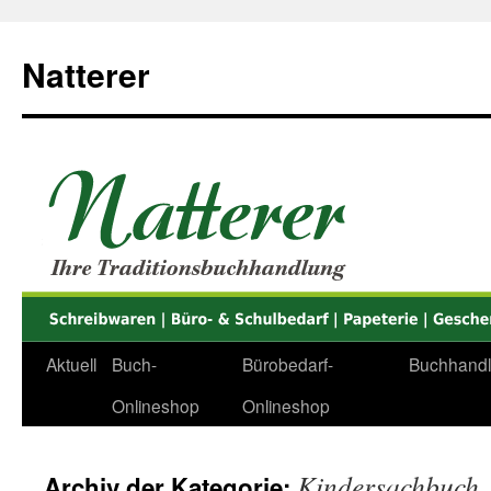
Zum
Inhalt
Natterer
springen
Aktuell
Buch-
Bürobedarf-
Buchhand
Onlineshop
Onlineshop
Kindersachbuch
Archiv der Kategorie: