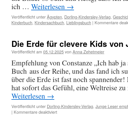
ich …
Weiterlesen
→
Veröffentlicht unter
Ägypten
,
Dorling-Kindersley-Verlag
,
Geschic
Kinderbuch
,
Kindersachbuch
,
Lieblingsbuch
|
Kommentare deakt
Die Erde für clevere Kids vo
Veröffentlicht am
05.12.2025
von
Anna Zehetmeier
Empfehlung von Constanze „Ich hab ja 
Buch aus der Reihe, und das fand ich su
über die Erde ist fast noch spannender!
hat sofort das Gefühl, eine Weltreise 
Weiterlesen
→
Veröffentlicht unter
Dorling-Kindersley-Verlag
,
Junge Leser emp
für
|
Kommentare deaktiviert
Die
Erde