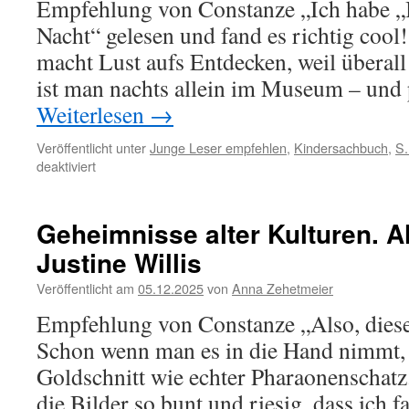
Empfehlung von Constanze „Ich habe 
Nacht“ gelesen und fand es richtig cool
macht Lust aufs Entdecken, weil überall
ist man nachts allein im Museum – und 
Weiterlesen
→
Veröffentlicht unter
Junge Leser empfehlen
,
Kindersachbuch
,
S.
für
deaktiviert
Im
Museum
bei
Geheimnisse alter Kulturen. A
Nacht
Justine Willis
von
Leisa
Veröffentlicht am
05.12.2025
von
Anna Zehetmeier
Stewart-
Sharpe
Empfehlung von Constanze „Also, diese
Schon wenn man es in die Hand nimmt, g
Goldschnitt wie echter Pharaonenschatz
die Bilder so bunt und riesig, dass ich f