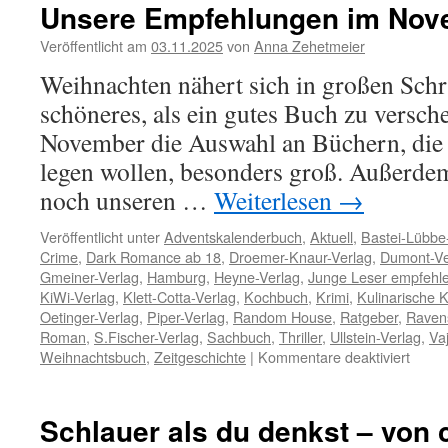
für
Unsere Empfehlungen im Nov
clevere
Kids
Veröffentlicht am
03.11.2025
von
Anna Zehetmeier
von
Weihnachten nähert sich in großen Schri
John
Woodward
schöneres, als ein gutes Buch zu versch
November die Auswahl an Büchern, die 
legen wollen, besonders groß. Außerde
noch unseren …
Weiterlesen
→
Veröffentlicht unter
Adventskalenderbuch
,
Aktuell
,
Bastei-Lübbe
Crime
,
Dark Romance ab 18
,
Droemer-Knaur-Verlag
,
Dumont-Ve
Gmeiner-Verlag
,
Hamburg
,
Heyne-Verlag
,
Junge Leser empfehl
KiWi-Verlag
,
Klett-Cotta-Verlag
,
Kochbuch
,
Krimi
,
Kulinarische K
Oetinger-Verlag
,
Piper-Verlag
,
Random House
,
Ratgeber
,
Raven
Roman
,
S.Fischer-Verlag
,
Sachbuch
,
Thriller
,
Ullstein-Verlag
,
Va
für
Weihnachtsbuch
,
Zeitgeschichte
|
Kommentare deaktiviert
Unser
Empfe
im
Schlauer als du denkst – von 
Nove