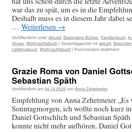
hat uns schon durch die letzte Adventszei
war das zu spät, um es in die Empfehl
Deshalb muss es in diesem Jahr dabei se
…
Weiterlesen
→
Veröffentlicht unter
Aktuell
,
Besondere Bücher
,
Familienbuch
,
K
Verlag
,
Weihnachtsbuch
|
Verschlagwortet mit
aktuell
,
Besonder
für
Lieblingsbuch
,
Weihnachtsbuch
|
Kommentare deaktiviert
So
schme
mein
Grazie Roma von Daniel Gotts
Weihn
Sebastian Späth
von
Astrid
Veröffentlicht am
04.10.2025
von
Anna Zehetmeier
Lindgr
Fredrik
Empfehlung von Anna Zehetmeier „Es 
Erikks
Sonntagmorgen, ich wollte noch kurz i
und
vielen
Daniel Gottschlich und Sebastian Späth 
mehr
konnte nicht mehr aufhören. Daniel Gotts