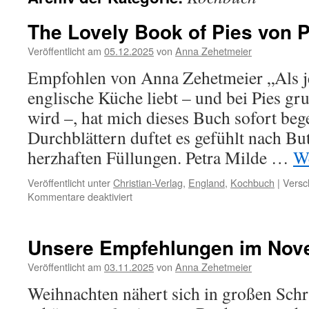
The Lovely Book of Pies von P
Veröffentlicht am
05.12.2025
von
Anna Zehetmeier
Empfohlen von Anna Zehetmeier „Als j
englische Küche liebt – und bei Pies gr
wird –, hat mich dieses Buch sofort beg
Durchblättern duftet es gefühlt nach B
herzhaften Füllungen. Petra Milde …
We
Veröffentlicht unter
Christian-Verlag
,
England
,
Kochbuch
|
Versc
für
Kommentare deaktiviert
The
Lovely
Book
Unsere Empfehlungen im Nov
of
Pies
Veröffentlicht am
03.11.2025
von
Anna Zehetmeier
von
Weihnachten nähert sich in großen Schri
Petra
Milde