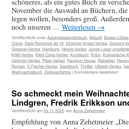
schöneres, als ein gutes Buch zu versch
November die Auswahl an Büchern, die 
legen wollen, besonders groß. Außerde
noch unseren …
Weiterlesen
→
Veröffentlicht unter
Adventskalenderbuch
,
Aktuell
,
Bastei-Lübbe
Crime
,
Dark Romance ab 18
,
Droemer-Knaur-Verlag
,
Dumont-Ve
Gmeiner-Verlag
,
Hamburg
,
Heyne-Verlag
,
Junge Leser empfehl
KiWi-Verlag
,
Klett-Cotta-Verlag
,
Kochbuch
,
Krimi
,
Kulinarische K
Oetinger-Verlag
,
Piper-Verlag
,
Random House
,
Ratgeber
,
Raven
Roman
,
S.Fischer-Verlag
,
Sachbuch
,
Thriller
,
Ullstein-Verlag
,
Va
für
Weihnachtsbuch
,
Zeitgeschichte
|
Kommentare deaktiviert
Unser
Empfe
im
So schmeckt mein Weihnachte
Nove
Lindgren, Fredrik Erikkson u
Veröffentlicht am
03.11.2025
von
Anna Zehetmeier
Empfehlung von Anna Zehetmeier „Die