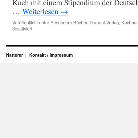
Koch mit einem Stipendium der Deuts
…
Weiterlesen
→
Veröffentlicht unter
Besondere Bücher
,
Dumont-Verlag
,
Kochbu
für
deaktiviert
Grazie
Roma
von
Daniel
Natterer
Kontakt / Impressum
Gottschlich
und
Sebastian
Späth