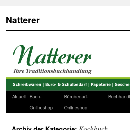
Zum
Inhalt
Natterer
springen
Aktuell
Buch-
Bürobedarf-
Buchhand
Onlineshop
Onlineshop
Kochbuch
Archiv der Kategorie: