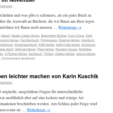
hetmeier
chritten und was gibt es schöneres, als ein gutes Buch zu
ber die Auswahl an Büchern, die wir Ihnen ans Herz legen
 möchten wir Ihnen noch unseren …
Weiterlesen
→
,
Aktuell
,
Bastei-Lübbe-Verlag
,
Besondere Bücher
,
Cozy Crime
,
Dark
Dumont-Verlag
,
Familienbuch
,
Firmensaga
,
Gmeiner-Verlag
,
Hamburg
,
inderbuch
,
Kindersachbuch
,
KiWi-Verlag
,
Klett-Cotta-Verlag
,
Kochbuch
,
New Adult
,
Oetinger-Verlag
,
Piper-Verlag
,
Random House
,
Ratgeber
,
an
,
S.Fischer-Verlag
,
Sachbuch
,
Thriller
,
Ullstein-Verlag
,
Vajona-Verlag
,
für
e
|
Kommentare deaktiviert
Unsere
Empfehlungen
im
ben leichter machen von Karin Kuschik
November
hetmeier
riginelle, ausgefallene Fragen für unterschiedliche
r ausführlich aber auf eine lockere und witzige Art
Situationen beschrieben werden. Am Schluss jeder Frage wird
asst,wann sie …
Weiterlesen
→