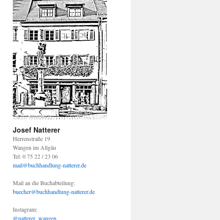
Josef Natterer
Herrenstraße 19
Wangen im Allgäu
Tel: 0 75 22 / 23 06
mail@buchhandlung-natterer.de
Mail an die Buchabteilung:
buecher@buchhandlung-natterer.de
Instagram:
@natterer_wangen