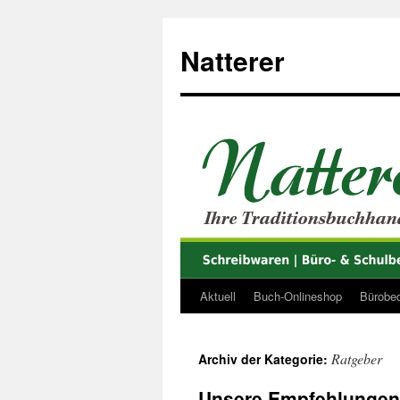
Zum
Inhalt
Natterer
springen
Aktuell
Buch-Onlineshop
Bürobed
Ratgeber
Archiv der Kategorie:
Unsere Empfehlungen