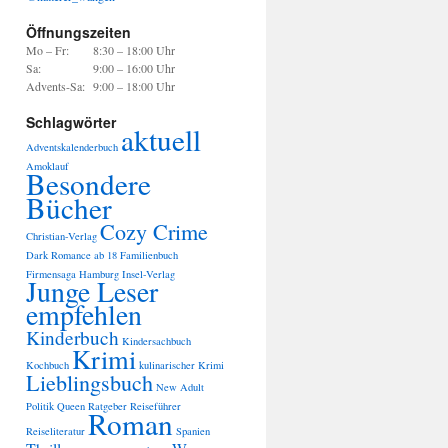
Öffnungszeiten
Mo – Fr:
8:30 – 18:00 Uhr
Sa:
9:00 – 16:00 Uhr
Advents-Sa:
9:00 – 18:00 Uhr
Schlagwörter
aktuell
Adventskalenderbuch
Amoklauf
Besondere
Bücher
Cozy Crime
Christian-Verlag
Dark Romance ab 18
Familienbuch
Firmensaga
Hamburg
Insel-Verlag
Junge Leser
empfehlen
Kinderbuch
Kindersachbuch
Krimi
Kochbuch
kulinarischer Krimi
Lieblingsbuch
New Adult
Politik
Queen
Ratgeber
Reiseführer
Roman
Reiseliteratur
Spanien