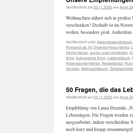
Veröffentlicht am
03.11.2025
von
Anna Ze
Weihnachten nähert sich in großen S
verschenken? Deshalb ist im Novem
wollen, besonders groß. Außerdem
Veröffentlicht unter
Adventskalenderbuch
Romance ab 18
,
Droemer-Knaur-Verlag
,
Heyne-Verlag
,
Junge Leser empfehlen
,
K
Krimi
,
Kulinarische Krimi
,
Lieblingsbuch
,
Ravensburger-Verlag
,
Reiseliteratur
,
Rom
Venedig
,
Weihnachtsbuch
,
Zeitgeschicht
50 Fragen, die das Le
Veröffentlicht am
03.11.2025
von
Anna Ze
Empfehlung von Laura Dzemila „50 o
Lebenslagen. Die Fragen werden zwa
ausgearbeitet, indem verschiedene 
noch kurz und knapp zusammengef