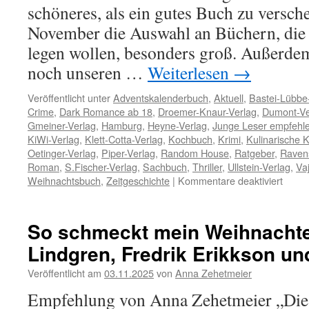
schöneres, als ein gutes Buch zu versch
November die Auswahl an Büchern, die 
legen wollen, besonders groß. Außerde
noch unseren …
Weiterlesen
→
Veröffentlicht unter
Adventskalenderbuch
,
Aktuell
,
Bastei-Lübbe
Crime
,
Dark Romance ab 18
,
Droemer-Knaur-Verlag
,
Dumont-Ve
Gmeiner-Verlag
,
Hamburg
,
Heyne-Verlag
,
Junge Leser empfehl
KiWi-Verlag
,
Klett-Cotta-Verlag
,
Kochbuch
,
Krimi
,
Kulinarische K
Oetinger-Verlag
,
Piper-Verlag
,
Random House
,
Ratgeber
,
Raven
Roman
,
S.Fischer-Verlag
,
Sachbuch
,
Thriller
,
Ullstein-Verlag
,
Va
für
Weihnachtsbuch
,
Zeitgeschichte
|
Kommentare deaktiviert
Unser
Empfe
im
So schmeckt mein Weihnachte
Nove
Lindgren, Fredrik Erikkson u
Veröffentlicht am
03.11.2025
von
Anna Zehetmeier
Empfehlung von Anna Zehetmeier „Die