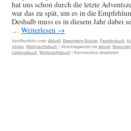
hat uns schon durch die letzte Adventszei
war das zu spät, um es in die Empfehl
Deshalb muss es in diesem Jahr dabei se
…
Weiterlesen
→
Veröffentlicht unter
Aktuell
,
Besondere Bücher
,
Familienbuch
,
K
Verlag
,
Weihnachtsbuch
|
Verschlagwortet mit
aktuell
,
Besonder
für
Lieblingsbuch
,
Weihnachtsbuch
|
Kommentare deaktiviert
So
schme
mein
Weihn
von
Astrid
Lindgr
Fredrik
Erikks
und
vielen
mehr