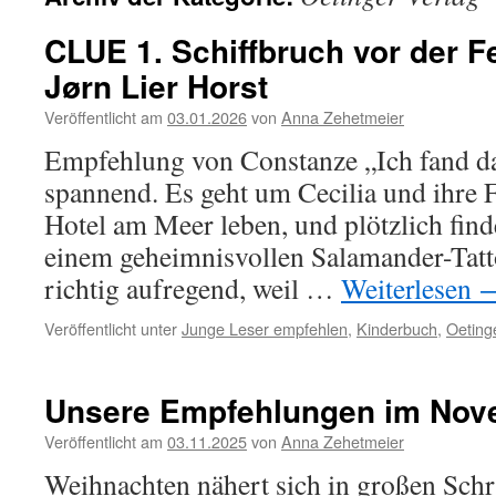
CLUE 1. Schiffbruch vor der F
Jørn Lier Horst
Veröffentlicht am
03.01.2026
von
Anna Zehetmeier
Empfehlung von Constanze „Ich fand da
spannend. Es geht um Cecilia und ihre 
Hotel am Meer leben, und plötzlich find
einem geheimnisvollen Salamander-Tatt
richtig aufregend, weil …
Weiterlesen
Veröffentlicht unter
Junge Leser empfehlen
,
Kinderbuch
,
Oeting
Unsere Empfehlungen im Nov
Veröffentlicht am
03.11.2025
von
Anna Zehetmeier
Weihnachten nähert sich in großen Schri