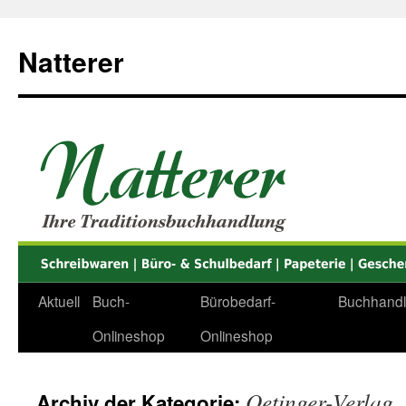
Zum
Inhalt
Natterer
springen
Aktuell
Buch-
Bürobedarf-
Buchhand
Onlineshop
Onlineshop
Oetinger-Verlag
Archiv der Kategorie: