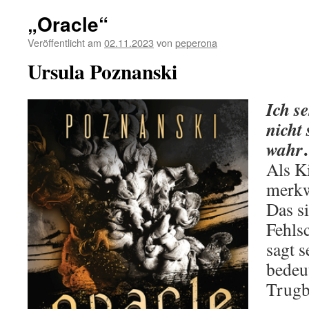
„Oracle“
Veröffentlicht am
02.11.2023
von
peperona
Ursula Poznanski
Ich s
nicht 
wahr
Als Ki
merkw
Das s
Fehls
sagt s
bedeu
Trugb