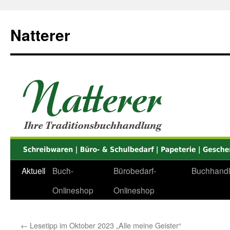
Zum
Inhalt
Natterer
springen
Aktuell
Buch-
Bürobedarf-
Buchhand
Onlineshop
Onlineshop
←
Lesetipp im Oktober 2023 „Alle meine Geister“