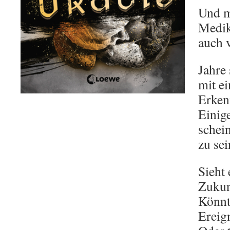
Und m
Medik
auch 
Jahre 
mit e
Erkenn
Einig
schei
zu sei
Sieht 
Zukun
Könnt
Ereig